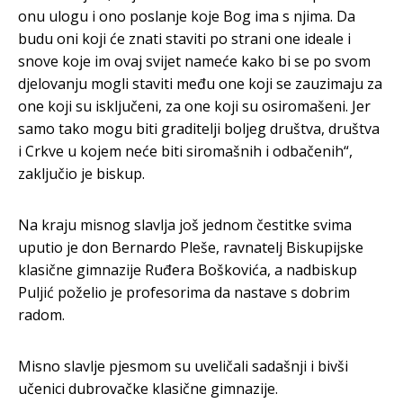
onu ulogu i ono poslanje koje Bog ima s njima. Da
budu oni koji će znati staviti po strani one ideale i
snove koje im ovaj svijet nameće kako bi se po svom
djelovanju mogli staviti među one koji se zauzimaju za
one koji su isključeni, za one koji su osiromašeni. Jer
samo tako mogu biti graditelji boljeg društva, društva
i Crkve u kojem neće biti siromašnih i odbačenih“,
zaključio je biskup.
Na kraju misnog slavlja još jednom čestitke svima
uputio je don Bernardo Pleše, ravnatelj Biskupijske
klasične gimnazije Ruđera Boškovića, a nadbiskup
Puljić poželio je profesorima da nastave s dobrim
radom.
Misno slavlje pjesmom su uveličali sadašnji i bivši
učenici dubrovačke klasične gimnazije.