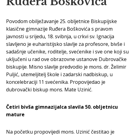
Ruđera Boškovića
Povodom obilježavanje 25. obljetnice Biskupijske
klasične gimnazije Ruđera Boškovića s pravom
javnosti u srijedu, 18. svibnja, u crkvi sv. Ignacija
slavljeno je euharistijsko slavlje za profesore, bivše i
sadašnje učenike, roditelje, svećenike i sve one koji su
uključeni u rad ove obrazovne ustanove Dubrovačke
biskupije. Misno slavlje predvodio je mons. dr. Želimir
Puljić, utemeljitelj škole i zadarski nadbiskup, u
koncelebraciji 11 svećenika. Propovijedao je
dubrovački biskup mons. Mate Uzinić.
Četiri bivša gimnazijalca slavila 50. obljetnicu
mature
Na početku propovijedi mons. Uzinić čestitao je