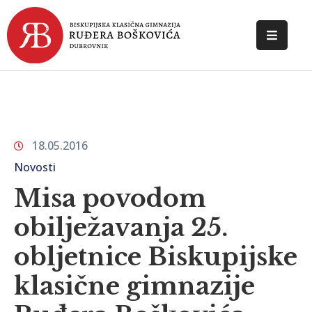
POČETNA
O
ŠKOLI
18.05.2016
DOKUMENTI
Novosti
NOVOSTI
Misa povodom
KONTAKT
obilježavanja 25.
obljetnice Biskupijske
klasične gimnazije