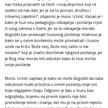
nas treba pripraviti za život i onaj doprinos koji će
svatko od nas dati, jer je na to pozvan, društvu i
crkvenoj zajednici“, objasnio je mons. Uzinić. Kazao je i
kako je Isus ovu pedagogiju odvajanja i poslanja crpio
iz svog odnosa s Ocem, jer se to odvajanje moralo
dogoditi kao preduvjet Isusovog poslanja. Istaknuo je
kako se u ovom kontekstu može promatrati i Isusov
uzvik na križu ‘Bože moj, Bože moj zašto si me
ostavio?’ koji je značio dovršetak njegova poslanja, jer
je Bog otac morao biti odsutan kako bi Isus izvršio
svoje poslanje.
Mons. Uzinić zapitao je kako se može dogoditi da naša
odsutnost bude prisutna u onom poslanju koje oni
koje odgajamo imaju. Odgovor je dao u Isusu kao
odgojitelju, kojemu na prvom mjestu nije bilo
prenošenje istine i znanja, već mu je na prvom mjestu