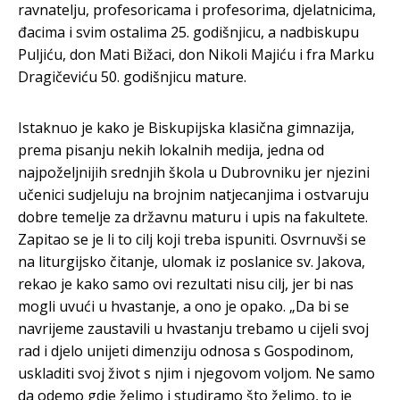
ravnatelju, profesoricama i profesorima, djelatnicima,
đacima i svim ostalima 25. godišnjicu, a nadbiskupu
Puljiću, don Mati Bižaci, don Nikoli Majiću i fra Marku
Dragičeviću 50. godišnjicu mature.
Istaknuo je kako je Biskupijska klasična gimnazija,
prema pisanju nekih lokalnih medija, jedna od
najpoželjnijih srednjih škola u Dubrovniku jer njezini
učenici sudjeluju na brojnim natjecanjima i ostvaruju
dobre temelje za državnu maturu i upis na fakultete.
Zapitao se je li to cilj koji treba ispuniti. Osvrnuvši se
na liturgijsko čitanje, ulomak iz poslanice sv. Jakova,
rekao je kako samo ovi rezultati nisu cilj, jer bi nas
mogli uvući u hvastanje, a ono je opako. „Da bi se
navrijeme zaustavili u hvastanju trebamo u cijeli svoj
rad i djelo unijeti dimenziju odnosa s Gospodinom,
uskladiti svoj život s njim i njegovom voljom. Ne samo
da odemo gdje želimo i studiramo što želimo, to je