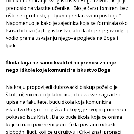
bilo komuniciranje svog iskustva Boga i života, koje je
prenosio na vlastite učenike. „Bio je čvrst i smiren, bez
oštrine i grubosti, potpuno predan svom poslanju.“
Napomenuo je kako je zajednica koja se formirala oko
Isusa bila izričaj tog iskustva, ali i da ih je njegov odgoj
vodio prema usvajanju njegova pogleda na Boga i
ljude.
Škola koja ne samo kvalitetno prenosi znanje
nego i škola koja komunicira iskustvo Boga
Na kraju propovijedi dubrovački biskup poželio je
školi, učenicima i djelatnicima, da uza sve nagrade i
upise na fakultete, budu škola koja komunicira
iskustvo Boga i onog života kojeg je svojim primjerom
pokazao Isus Krist. „Da to bude škola koja će onima
koji su nam povjereni pomoći da postanu odrasli
slobodni ljudi, koji će u društvu i Crkvi znati pronaći