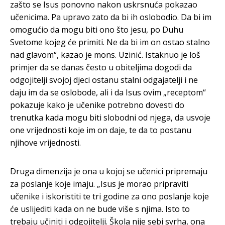
zašto se Isus ponovno nakon uskrsnuća pokazao
učenicima. Pa upravo zato da bi ih oslobodio. Da bi im
omogućio da mogu biti ono što jesu, po Duhu
Svetome kojeg će primiti. Ne da bi im on ostao stalno
nad glavom“, kazao je mons. Uzinić. Istaknuo je loš
primjer da se danas često u obiteljima dogodi da
odgojitelji svojoj djeci ostanu stalni odgajatelji i ne
daju im da se oslobode, ali i da Isus ovim „receptom“
pokazuje kako je učenike potrebno dovesti do
trenutka kada mogu biti slobodni od njega, da usvoje
one vrijednosti koje im on daje, te da to postanu
njihove vrijednosti.
Druga dimenzija je ona u kojoj se učenici pripremaju
za poslanje koje imaju. „Isus je morao pripraviti
učenike i iskoristiti te tri godine za ono poslanje koje
će uslijediti kada on ne bude više s njima. Isto to
trebaju učiniti i odgojitelji. Škola nije sebi svrha, ona