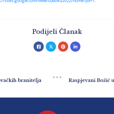
s://sites.google.com/view/sudoku2022/home?pli=1
.
Podijeli Članak
vačkih branitelja
Raspjevani Božić 