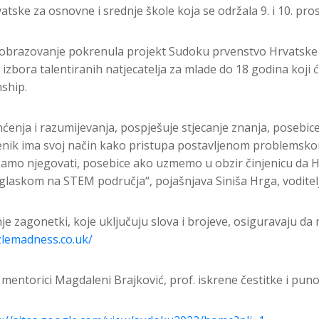
atske za osnovne i srednje škole koja se održala 9. i 10. pro
obrazovanje pokrenula projekt Sudoku prvenstvo Hrvatske s c
izbora talentiranih natjecatelja za mlade do 18 godina koji
ship.
enja i razumijevanja, pospješuje stjecanje znanja, posebice
učenik ima svoj način kako pristupa postavljenom problemsk
ebamo njegovati, posebice ako uzmemo u obzir činjenicu da H
glaskom na STEM područja“, pojašnjava Siniša Hrga, voditelj
je zagonetki, koje uključuju slova i brojeve, osiguravaju da
zlemadness.co.uk/
voj mentorici Magdaleni Brajković, prof. iskrene čestitke i pu