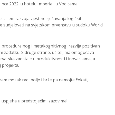
sinca 2022. u hotelu Imperial, u Vodicama.
iljem razvoja vještine rješavanja logičkih i
 će sudjelovati na svjetskom prvenstvu u sudoku World
 proceduralnog i metakognitivnog, razvija pozitivan
om zadatku. S druge strane, učiteljima omogućava
rvatska zaostaje u produktivnosti i inovacijama, a
 projekta.
 nam mozak radi bolje i brže pa nemojte čekati,
no uspjeha u predstojećim izazovima!