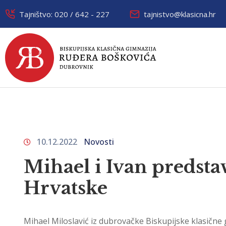
Tajništvo: 020 / 642 - 227
tajnistvo@klasicna.hr
10.12.2022
Novosti
Mihael i Ivan predsta
Hrvatske
Mihael Miloslavić iz dubrovačke Biskupijske klasične g