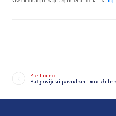
Više informacija o natjecanju možete pronaći na
http
Prethodno
Sat povijesti povodom Dana dubro