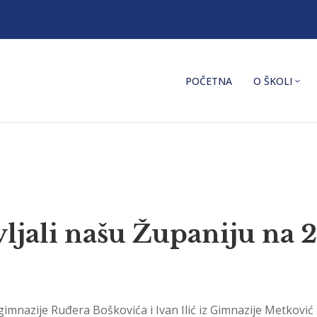
POČETNA
O ŠKOLI
vljali našu Županiju na 
imnazije Ruđera Boškovića i Ivan Ilić iz Gimnazije Metković uš