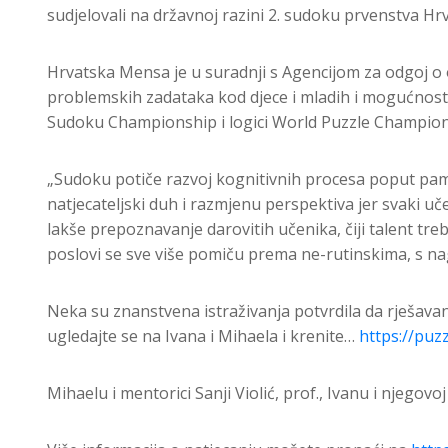
sudjelovali na državnoj razini 2. sudoku prvenstva Hrv
Hrvatska Mensa je u suradnji s Agencijom za odgoj o 
problemskih zadataka kod djece i mladih i mogućnost 
Sudoku Championship i logici World Puzzle Champion
„Sudoku potiče razvoj kognitivnih procesa poput pamć
natjecateljski duh i razmjenu perspektiva jer svaki 
lakše prepoznavanje darovitih učenika, čiji talent tr
poslovi se sve više pomiču prema ne-rutinskima, s na
Neka su znanstvena istraživanja potvrdila da rješavan
ugledajte se na Ivana i Mihaela i krenite…
https://puz
Mihaelu i mentorici Sanji Violić, prof., Ivanu i njego