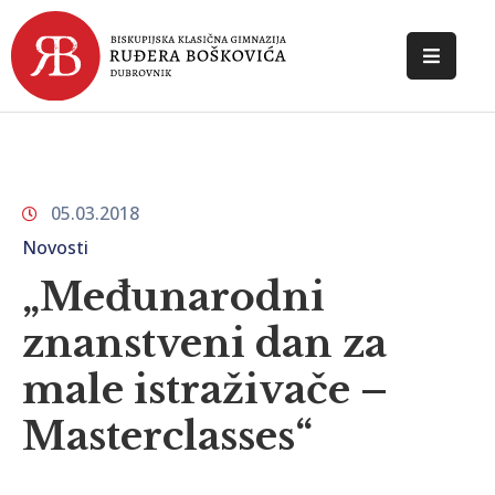
POČETNA
O
ŠKOLI
05.03.2018
DOKUMENTI
Novosti
NOVOSTI
„Međunarodni
znanstveni dan za
KONTAKT
male istraživače –
Masterclasses“