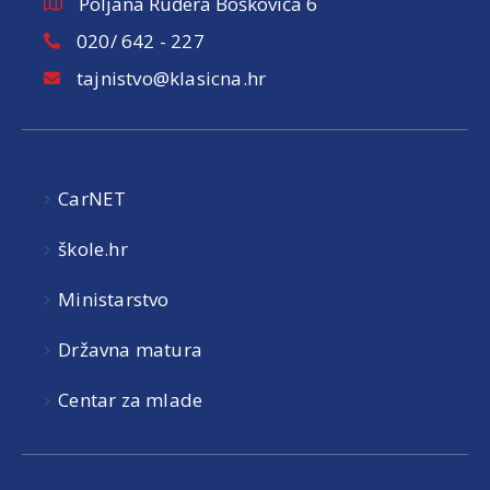
Poljana Ruđera Boškovića 6
020/ 642 - 227
tajnistvo@klasicna.hr
CarNET
škole.hr
Ministarstvo
Državna matura
Centar za mlade