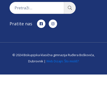
Pratite nas
© 2024 Biskupijska klasična gimnazija Ruđera Boškovića,
Dubrovnik |
Web Dizajn: Što misliš?