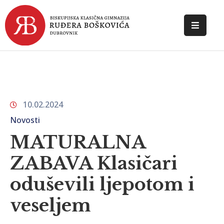
POČETNA
O
ŠKOLI
10.02.2024
DOKUMENTI
Novosti
NOVOSTI
MATURALNA
KONTAKT
ZABAVA Klasičari
oduševili ljepotom i
veseljem