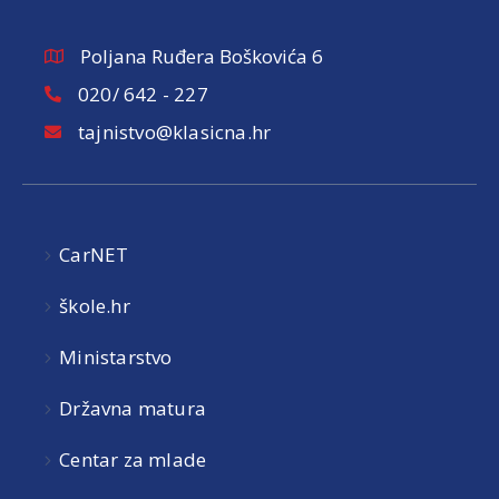
Poljana Ruđera Boškovića 6
020/ 642 - 227
tajnistvo@klasicna.hr
CarNET
škole.hr
Ministarstvo
Državna matura
Centar za mlade