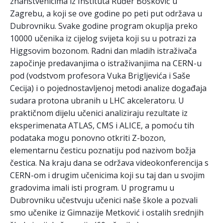
znanstvenicima iz Instituta Ruđer Bošković u
Zagrebu, a koji se ove godine po peti put održava u
Dubrovniku. Svake godine program okuplja preko
10000 učenika iz cijelog svijeta koji su u potrazi za
Higgsovim bozonom. Radni dan mladih istraživača
započinje predavanjim
a o istraživanjima na CERN-u
pod (vodstvom profesora Vuka Brigljevića i Saše
Cecija) i o pojednostavljenoj metodi analize događaja
sudara protona ubranih u LHC akceleratoru. U
praktičnom dijelu učenici analiziraju rezultate iz
eksperimenata ATLAS, CMS i ALICE, a pomoću tih
podataka mogu ponovno otkriti Z-bozon,
elementarnu česticu poznatiju pod nazivom božja
čestica. Na kraju dana se održava videokonferencija s
CERN-om i drugim učenicima koji su taj dan u svojim
gradovima imali isti program. U programu u
Dubrovniku učestvuju učenici naše škole a pozvali
smo učenike iz Gimnazije Metković i ostalih srednjih