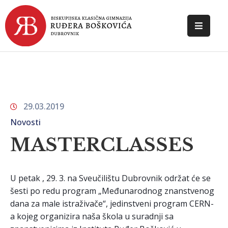
POČETNA
O
ŠKOLI
29.03.2019
DOKUMENTI
Novosti
NOVOSTI
MASTERCLASSES
KONTAKT
U petak , 29. 3. na Sveučilištu Dubrovnik održat će se
šesti po redu program „Međunarodnog znanstvenog
dana za male istraživače“, jedinstveni program CERN-
a kojeg organizira naša škola u suradnji sa