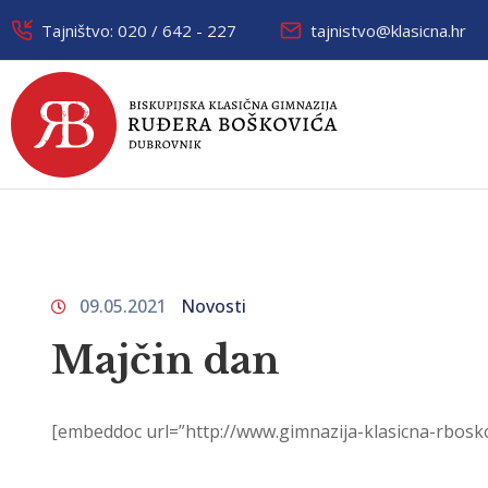
Tajništvo: 020 / 642 - 227
tajnistvo@klasicna.hr
09.05.2021
Novosti
Majčin dan
[embeddoc url=”http://www.gimnazija-klasicna-rbosko