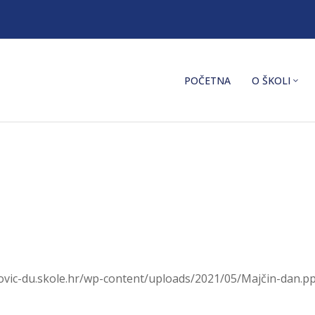
POČETNA
O ŠKOLI
vic-du.skole.hr/wp-content/uploads/2021/05/Majčin-dan.ppt