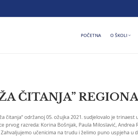
POČETNA
O ŠKOLI
ŽA ČITANJA” REGION
a čitanja“ održanoj 05. ožujka 2021. sudjelovalo je trinaest 
enice prvog razreda: Korina Bošnjak, Paula Miloslavić, Andre
. Zahvaljujemo učenicima na trudu i želimo puno uspjeha u d