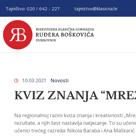
Tajništvo: 020 / 642 - 227
tajnistvo@klasicna.hr
10.03.2021
Novosti
KVIZ ZNANJA “MRE
Na regionalnoj razini kviza znanja i kreativnosti „Mrež
rezultate, a njih šest nastavlja natjecanje. To su uč
učenici trećeg razreda: Nikola Baraba i Ana Maškarić