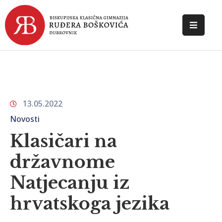
POČETNA
O
ŠKOLI
13.05.2022
DOKUMENTI
Novosti
NOVOSTI
Klasičari na
KONTAKT
državnome
Natjecanju iz
hrvatskoga jezika