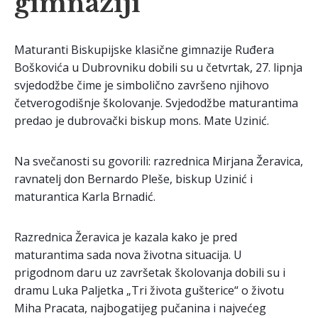
gimnaziji
Maturanti Biskupijske klasične gimnazije Ruđera
Boškovića u Dubrovniku dobili su u četvrtak, 27. lipnja
svjedodžbe čime je simbolično završeno njihovo
četverogodišnje školovanje. Svjedodžbe maturantima
predao je dubrovački biskup mons. Mate Uzinić.
Na svečanosti su govorili: razrednica Mirjana Žeravica,
ravnatelj don Bernardo Pleše, biskup Uzinić i
maturantica Karla Brnadić.
Razrednica Žeravica je kazala kako je pred
maturantima sada nova životna situacija. U
prigodnom daru uz završetak školovanja dobili su i
dramu Luka Paljetka „Tri života gušterice“ o životu
Miha Pracata, najbogatijeg pučanina i najvećeg