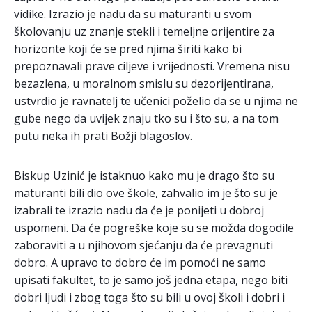
vidike. Izrazio je nadu da su maturanti u svom
školovanju uz znanje stekli i temeljne orijentire za
horizonte koji će se pred njima širiti kako bi
prepoznavali prave ciljeve i vrijednosti. Vremena nisu
bezazlena, u moralnom smislu su dezorijentirana,
ustvrdio je ravnatelj te učenici poželio da se u njima ne
gube nego da uvijek znaju tko su i što su, a na tom
putu neka ih prati Božji blagoslov.
Biskup Uzinić je istaknuo kako mu je drago što su
maturanti bili dio ove škole, zahvalio im je što su je
izabrali te izrazio nadu da će je ponijeti u dobroj
uspomeni. Da će pogreške koje su se možda dogodile
zaboraviti a u njihovom sjećanju da će prevagnuti
dobro. A upravo to dobro će im pomoći ne samo
upisati fakultet, to je samo još jedna etapa, nego biti
dobri ljudi i zbog toga što su bili u ovoj školi i dobri i