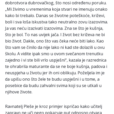
dobrotvora dubrovačkog, što nosi određenu poruku.
„Mi živimo u vremenima koja stvari ne imenuju onako
kako bi trebalo. Danas se životne poteškoće, križevi,
boli i sva loša iskustva tako neutralno zovu izazovima.
Ja vas neću izazivati izazovima. Zna se što je kušnja,
što je bol. To nas uvijek jača. I život bez križeva ne bi
bio život. Dakle, ono što vas čeka neće biti lako. Kao
što vam se činilo da nije lako ni kad ste dolazili u ovu
školu. A vidite ipak smo u ovom svečanom trenutku
zajedno i vi ste bili vrlo uspješni“, kazala je razrednica
te ohrabrila maturante da se ne boje kušnja, padova i
neuspjeha u životu jer ih oni oblikuju. Poželjela im je
da upišu ono što žele te budu uspješni i u tome, a
posebice da budu zahvalni svima koji su se utkali u
njihove živote.
Ravnatelj Pleše je kroz primjer ispričao kako učitelj
zapravo ne uči nego pokazuje put odnosno otvara