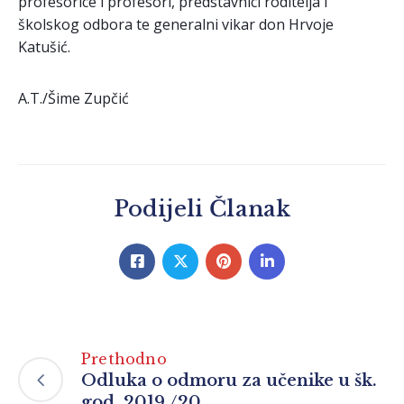
profesorice i profesori, predstavnici roditelja i
školskog odbora te generalni vikar don Hrvoje
Katušić.
A.T./Šime Zupčić
Podijeli Članak
Prethodno
Odluka o odmoru za učenike u šk.
god. 2019./20.