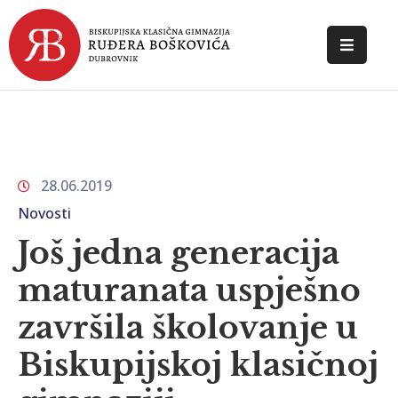
POČETNA
O
ŠKOLI
28.06.2019
DOKUMENTI
Novosti
NOVOSTI
Još jedna generacija
KONTAKT
maturanata uspješno
završila školovanje u
Biskupijskoj klasičnoj