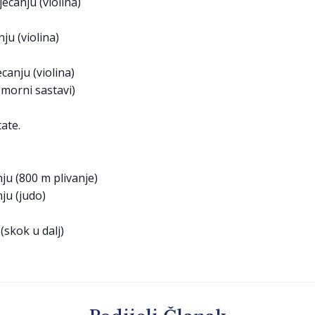
ecanju (violina)
ju (violina)
canju (violina)
omorni sastavi)
ate.
nju (800 m plivanje)
ju (judo)
(skok u dalj)