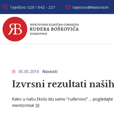
Tajništvo: 020 / 642 - 227
tajnistvo@klasicna.hr
05.05.2016
Novosti
Izvrsni rezultati naši
Kako u našu školu idu samo “ruđerovci” … pogledajte n
mentorima! :)))