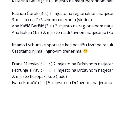
Katarina Baule (3. r.) 1. mjesto na međunarodnom natj
Patricia Ćorak (3. r.) 1. mjesto na regionalnom natjecan
3. mjesto na Državnom natjecanju (violina)
Ana Kačić Barišić (3. r.) 2. mjesto na regionalnom natje
Ana Bakija (1. r.) 2. mjesto na državnom natjecanju (k
Imamo i vrhunske sportaše koji postižu izvrsne rezult
Čestitamo njima i njihovim trenerima.
Frane Miloslavić (1. r.) 2. mjesto na Državnom natjeca
Petrunjela Pavić (1. r.) 1. mjesto na Državnom natjecan
2. mjesto Europski kup (judo)
Ivana Karačić (2. r.) 5. mjesto na Državnom natjecanju 