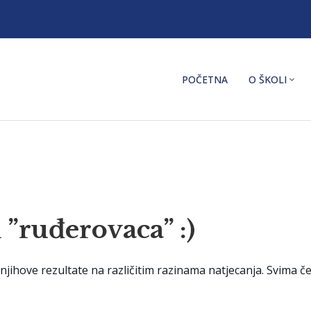
POČETNA
O ŠKOLI
h ”ruđerovaca” :)
jihove rezultate na različitim razinama natjecanja. Svima če