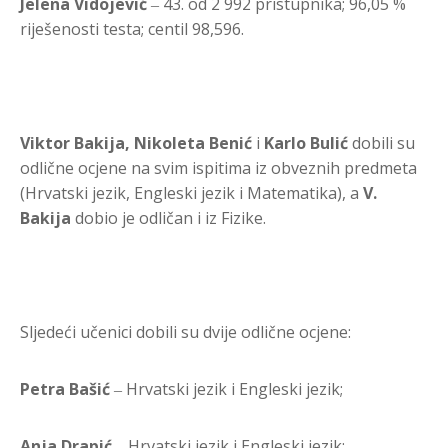
Jelena Vidojević
‒ 43. od 2 992 pristupnika; 96,05 %
riješenosti testa; centil 98,596.
Viktor Bakija, Nikoleta Benić
i
Karlo Bulić
dobili su
odlične ocjene na svim ispitima iz obveznih predmeta
(Hrvatski jezik, Engleski jezik i Matematika), a
V.
Bakija
dobio je odličan i iz Fizike.
Sljedeći učenici dobili su dvije odlične ocjene:
Petra Bašić
‒ Hrvatski jezik i Engleski jezik;
Anja Drapić
‒ Hrvatski jezik i Engleski jezik;