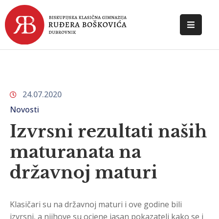
POČETNA
O
ŠKOLI
24.07.2020
DOKUMENTI
Novosti
NOVOSTI
Izvrsni rezultati naših
maturanata na
KONTAKT
državnoj maturi
Klasičari su na državnoj maturi i ove godine bili
izvrsni, a njihove su ocjene jasan pokazatelj kako se i