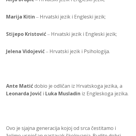
Marija Kitin
‒ Hrvatski jezik i Engleski jezik;
Stijepo Kristović
‒ Hrvatski jezik i Engleski jezik;
Jelena Vidojević
‒ Hrvatski jezik i Psihologija.
Ante Matić
dobio je odličan iz Hrvatskoga jezika, a
Leonarda Jović
i
Luka Musladin
iz Engleskoga jezika.
Ovo je sjajna generacija kojoj od srca čestitamo i
želimo uspješan nastavak školovanja. Budite dobri,