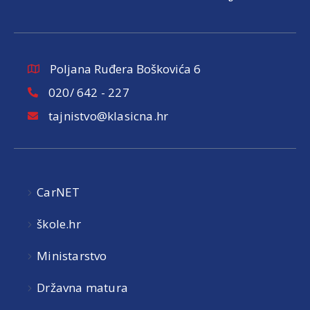
Poljana Ruđera Boškovića 6
020/ 642 - 227
tajnistvo@klasicna.hr
CarNET
škole.hr
Ministarstvo
Državna matura