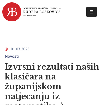
POČETNA
O
ŠKOLI
01.03.2023
DOKUMENTI
Novosti
NOVOSTI
Izvrsni rezultati naših
KONTAKT
klasičara na
županijskom
natjecanju iz