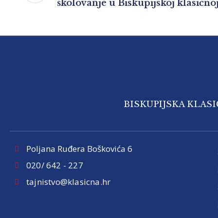
školovanje u Biskupijskoj klasično
BISKUPIJSKA KLAS
Poljana Ruđera Boškovića 6
020/ 642 - 227
tajnistvo@klasicna.hr