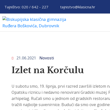
Tajništvo: 020 / 642 - 227
tajnistvo@klasicna.hr
21.06.2021
Novosti
Izlet na Korčulu
U subotu smo, 19. lipnja, prvi razred završili izleto
Opatsku riznicu i nedavno renovirani Gradski muzej. P
arhipelag. Ručali smo u jednom od gradskih restorana, 
tražili najbolje suvenirnice. Budući da smo ove godine