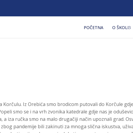
POČETNA
O ŠKOLI
m na Korčulu. Iz Orebića smo brodicom putovali do Korčule gdj
opeli smo se i na vrh zvonika katedrale gdje nas je oduševi
a iza ručka smo na malo drugačiji način upoznali grad. Osvje
 zbog pandemije bili zakinuti za mnoga slična iskustva, uživ