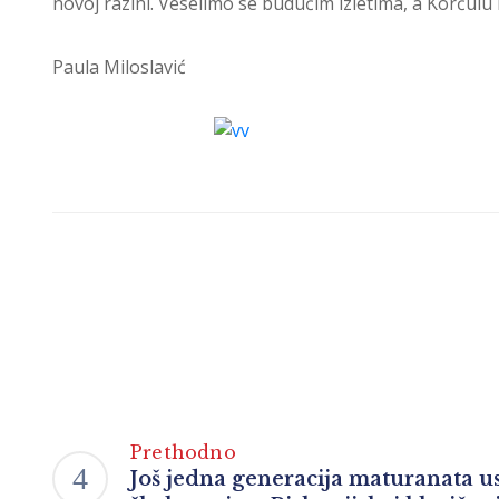
novoj razini. Veselimo se budućim izletima, a Korčul
Paula Miloslavić
Prethodno
Još jedna generacija maturanata us