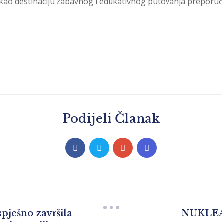
u kao destinaciju zabavnog i edukativnog putovanja preporu
Podijeli Članak
pješno završila
NUKLEA