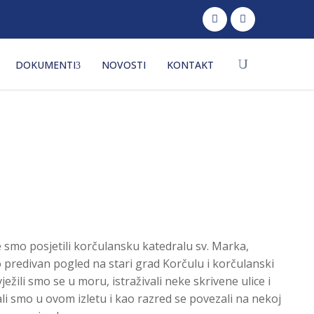
DOKUMENTI
NOVOSTI
KONTAKT
e smo posjetili korčulansku katedralu sv. Marka,
o predivan pogled na stari grad Korčulu i korčulanski
žili smo se u moru, istraživali neke skrivene ulice i
ali smo u ovom izletu i kao razred se povezali na nekoj