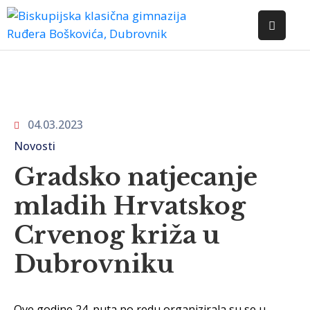
POČETNA
O
ŠKOLI
04.03.2023
DOKUMENTI
Novosti
Gradsko natjecanje
NOVOSTI
mladih Hrvatskog
KONTAKT
Crvenog križa u
Dubrovniku
Ove godine 24. puta po redu organizirala su se u