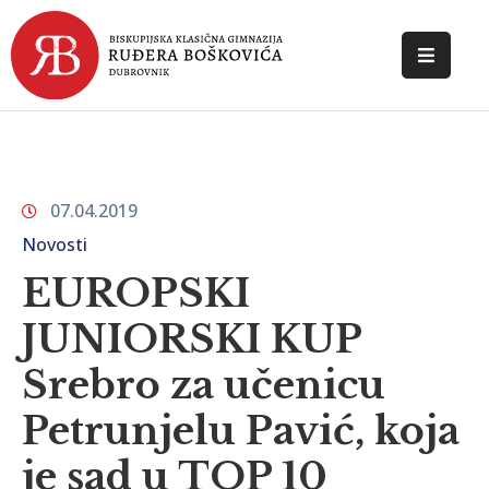
POČETNA
O
ŠKOLI
07.04.2019
DOKUMENTI
Novosti
NOVOSTI
EUROPSKI
JUNIORSKI KUP
KONTAKT
Srebro za učenicu
Petrunjelu Pavić, koja
je sad u TOP 10