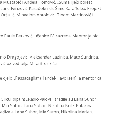
ja Mustapić i Anđela Tomović. „Šuma liječi bolest
Lane Ferizović Karađole i dr. Šime Karađolea. Projekt
m Oršulić, Mihaelom Antolović, Tinom Martinović i
ce Paule Petković, učenice IV. razreda. Mentor je bio
nio Dragojević, Aleksandar Lazinica, Mato Šundrica,
vić uz voditelja Mira Bronzića.
ele djelo „Passacaglia“ (Handel-Havorsen), a mentorica
liku (diptih) „Radio valovi“ izradile su Lana Suhor,
, Mia Suton, Lana Suhor, Nikolina Krile, Katarina
rađivale Lana Suhor, Mia Suton, Nikolina Marlais,