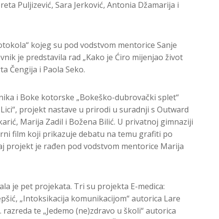
reta Puljizević, Sara Jerković, Antonia Džamarija i
rotokola“ kojeg su pod vodstvom mentorice Sanje
nik je predstavila rad „Kako je Ćiro mijenjao život
a Čengija i Paola Seko.
nika i Boke kotorske „Bokeško-dubrovački splet“
Lici“, projekt nastave u prirodi u suradnji s Outward
arić, Marija Zadil i Božena Bilić. U privatnoj gimnaziji
rni film koji prikazuje debatu na temu grafiti po
vaj projekt je rađen pod vodstvom mentorice Marija
la je pet projekata. Tri su projekta E-medica:
epšić, „Intoksikacija komunikacijom“ autorica Lare
 razreda te „Jedemo (ne)zdravo u školi“ autorica