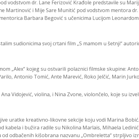
 pod vodstvom dr. Lane Ferizović Krađole predstavile su Mari
ne Martinović i Mije Sare Munitić pod vodstvom mentora dr. 
a je mentorica Barbara Begović s učenicima Lucijom Leonardo
stalim sudionicima svoj crtani film „S mamom u šetnji“ autori
m „Alex“ kojeg su ostvarili polaznici filmske skupine: Anto
arilo, Antonio Tomić, Ante Marević, Roko Jelčić, Marin Jurko
na Vidojević, violina, i Nina Zvone, violončelo, koje su izv
ive uratke kreativno-likovne sekcije koju vodi Marina Bobić. S
d kabela i bužira radile su Nikolina Marlais, Mihaela Ledinić
jinu od odbačenih kišobrana nazvanu „Ombreletta“ strpljivo iz