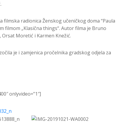
.
arila filmska radionica Ženskog učeničkog doma “Paula
im filmom „Klasična things“. Autor filma je Bruno
ć, Orsat Moretić i Karmen Knežić.
očila je i zamjenica pročelnika gradskog odjela za
00″ onlyvideo=”1″]