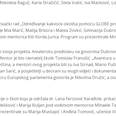
ikoleta Raguž, Karla Stražičić, Stela Vukić, Iva Marković, Lo
raživački rad „Određivanje kakvoće okoliša pomoću GLOBE p
ije Mia Marić, Matija Brbora i Matea Zovkić. Gimnazija Dubrov
m mentorica Kiti Korda Jurica. Program su prezentirale Mirt
iri svoja projekta. Amatersku predstavu na govorima Dubrov
Mentor je bio ravnatelj škole Tomislav Franušić. „Avantura u 
eština, a mentori ovog projekta bili su Iva Strnad, Mario Pušk
n Sarić, a posjetitelji u dvorani su mogli vidjeti i dokumenta
doru Europskog parlamenta govorila je Nikolina Družić, a o
o školi koju je održala dr. Lana Ferizović Karađole, prikaza
ra Klešković i Marija Buljan pod vodstvom mentorice Mihaele T
zentirale su Marija Mustapić i Anđela Tomović, učenice III.