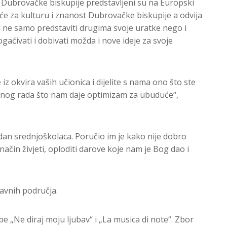
a Dubrovačke biskupije predstavljeni su na Europski
eće za kulturu i znanost Dubrovačke biskupije a odvija
u ne samo predstaviti drugima svoje uratke nego i
aćivati i dobivati možda i nove ideje za svoje
iz okvira vaših učionica i dijelite s nama ono što ste
tetnog rada što nam daje optimizam za ubuduće“,
dan srednjoškolaca. Poručio im je kako nije dobro
način živjeti, oploditi darove koje nam je Bog dao i
tavnih područja.
e „Ne diraj moju ljubav“ i „La musica di note“. Zbor