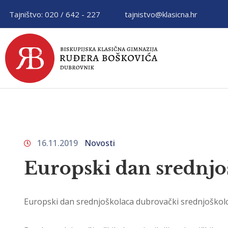
Tajništvo: 020 / 642 - 227
tajnistvo@klasicna.hr
16.11.2019
Novosti
Europski dan srednjo
Europski dan srednjoškolaca dubrovački srednjoškolci p