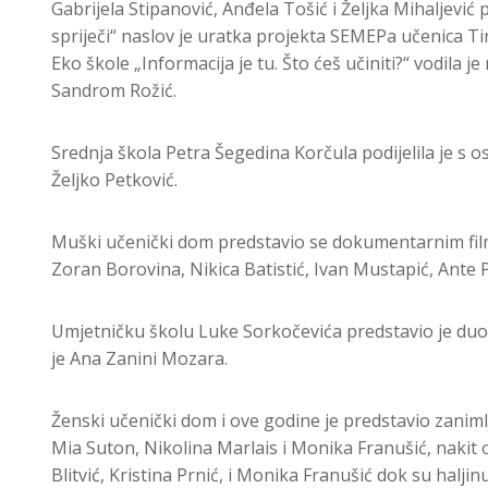
Gabrijela Stipanović, Anđela Tošić i Željka Mihaljević
spriječi“ naslov je uratka projekta SEMEPa učenica Ti
Eko škole „Informacija je tu. Što ćeš učiniti?“ vodil
Sandrom Rožić.
Srednja škola Petra Šegedina Korčula podijelila je s o
Željko Petković.
Muški učenički dom predstavio se dokumentarnim filmo
Zoran Borovina, Nikica Batistić, Ivan Mustapić, Ante P
Umjetničku školu Luke Sorkočevića predstavio je duo A
je Ana Zanini Mozara.
Ženski učenički dom i ove godine je predstavio zanimlj
Mia Suton, Nikolina Marlais i Monika Franušić, nakit o
Blitvić, Kristina Prnić, i Monika Franušić dok su hal