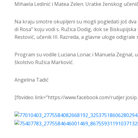
Mihaela Ledinić i Matea Zelen. Uratke ženskog učenič
Na kraju smotre okupljeni su mogli pogledati još dva f
di Rosa” koju vodi s. Ružica Dodig, dok se Biskupijsk
Restović, učenik III. Razreda, a glavne uloge odigral
Program su vodile Luciana Lonac i Manuela Zegnal, uč
školstvo Ružica Marković.
Angelina Tadić
[fbvideo link=”https://www.facebook.com/rudjer.josi