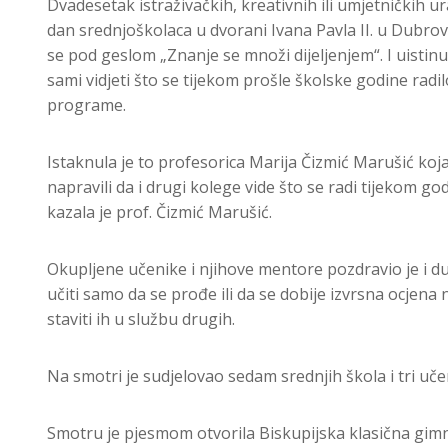
Dvadesetak istraživačkih, kreativnih ili umjetničkih 
dan srednjoškolaca u dvorani Ivana Pavla II. u Dubrov
se pod geslom „Znanje se množi dijeljenjem“. I uistin
sami vidjeti što se tijekom prošle školske godine rad
programe.
Istaknula je to profesorica Marija Čizmić Marušić koja 
napravili da i drugi kolege vide što se radi tijekom 
kazala je prof. Čizmić Marušić.
Okupljene učenike i njihove mentore pozdravio je i d
učiti samo da se prođe ili da se dobije izvrsna ocjena 
staviti ih u službu drugih.
Na smotri je sudjelovao sedam srednjih škola i tri učen
Smotru je pjesmom otvorila Biskupijska klasična gimna