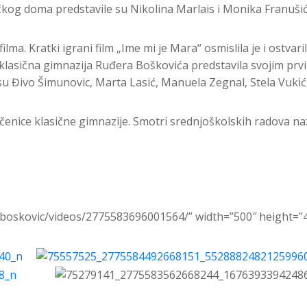
kog doma predstavile su Nikolina Marlais i Monika Franušić
ilma. Kratki igrani film „Ime mi je Mara“ osmislila je i ostv
a klasična gimnazija Ruđera Boškovića predstavila svojim prv
e su Đivo Šimunovic, Marta Lasić, Manuela Zegnal, Stela Vuki
enice klasične gimnazije. Smotri srednjoškolskih radova naz
p.boskovic/videos/2775583696001564/” width=”500″ height=”4