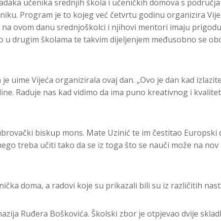
uradaka učenika srednjih škola i učeničkih domova s područj
niku. Program je to kojeg već četvrtu godinu organizira Vij
u na ovom danu srednjoškolci i njihovi mentori imaju prigod
ilo u drugim školama te takvim dijeljenjem međusobno se obog
je uime Vijeća organizirala ovaj dan. „Ovo je dan kad izlazite 
godine. Raduje nas kad vidimo da ima puno kreativnog i kvali
ubrovački biskup mons. Mate Uzinić te im čestitao Europski 
nego treba učiti tako da se iz toga što se nauči može na nov 
ička doma, a radovi koje su prikazali bili su iz različitih nas
zija Ruđera Boškovića. Školski zbor je otpjevao dvije skladb