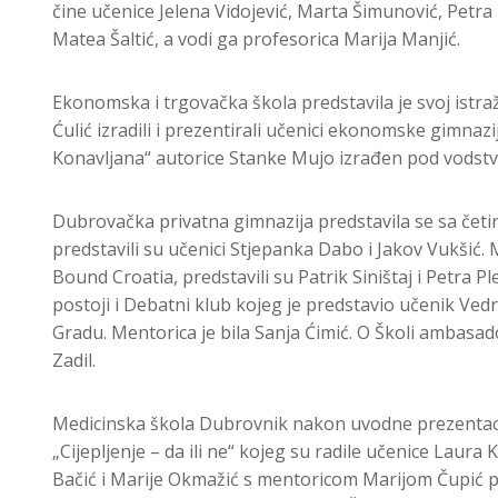
čine učenice Jelena Vidojević, Marta Šimunović, Petra N
Matea Šaltić, a vodi ga profesorica Marija Manjić.
Ekonomska i trgovačka škola predstavila je svoj ist
Ćulić izradili i prezentirali učenici ekonomske gimnaz
Konavljana“ autorice Stanke Mujo izrađen pod vodstvo
Dubrovačka privatna gimnazija predstavila se sa čet
predstavili su učenici Stjepanka Dabo i Jakov Vukšić. 
Bound Croatia, predstavili su Patrik Siništaj i Petra Pl
postoji i Debatni klub kojeg je predstavio učenik Vedra
Gradu. Mentorica je bila Sanja Ćimić. O Školi ambasa
Zadil.
Medicinska škola Dubrovnik nakon uvodne prezentacije 
„Cijepljenje – da ili ne“ kojeg su radile učenice Lau
Bačić i Marije Okmažić s mentoricom Marijom Čupić pre