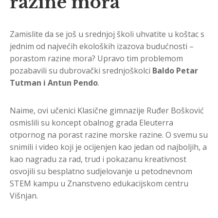
razine mora
Zamislite da se još u srednjoj školi uhvatite u koštac s
jednim od najvećih ekoloških izazova budućnosti –
porastom razine mora? Upravo tim problemom
pozabavili su dubrovački srednjoškolci
Baldo Petar
Tutman i Antun Pendo
.
Naime, ovi učenici Klasične gimnazije Ruđer Bošković
osmislili su koncept obalnog grada Eleuterra
otpornog na porast razine morske razine. O svemu su
snimili i video koji je ocijenjen kao jedan od najboljih, a
kao nagradu za rad, trud i pokazanu kreativnost
osvojili su besplatno sudjelovanje u petodnevnom
STEM kampu u Znanstveno edukacijskom centru
Višnjan.