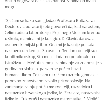
Antun odgovara da se za znanost zanima od malih
mogu.
“Sjećam se kako sam gledao Profesora Baltazara i
Dexterov laboratorij sebi govoreći da, kad narastem,
želim raditi u laboratoriju. Prije nego što sam krenuo
u školu, mamina mi je kolegica, D. Glavić, darovala
osnovni kemijski pribor. Ona mi je kasnije postala
nastavnicom kemije. Za osmi rođendan roditelji su mi
kupili mikroskop, što me je dodatno potaknulo na
istraživanje. Međutim, moje zanimanje za znanost je s
godinama slabjelo, pa sam se počeo baviti
humanistikom. Tek sam u trećem razredu gimnazije
ponovno znanstveno zavolio prirodoslovlje. Na
zanimanje za nju potiču me roditelji, razrednica i
nastavnica hrvatskoga jezika, M. Žeravica, nastavnica
fizike M. Ćukteraš i nastavnica matematike, S. Violić.”