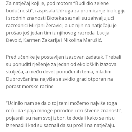
Za natječaj koji je, pod motom “Budi dio zelene
budućnosti”, raspisala Udruga za promicanje biologije
i srodnih znanosti Bioteka saznali su zahvaljujući
razrednici Mirjani Žeravici, a uz njih na natječaju je
prošao još jedan tim iz njihovog razreda: Lucija
Đevoić, Karmen Zakarija i Nikolina Marušić.
Pred učenike je postavljen izazovan zadatak. Trebali
su ponuditi rješenje za jedan od ekoloških izazova
stoljeća, a među devet ponuđenih tema, mladim
Dubrovčanima najviše se svidio grad otporan na
porast morske razine.
“Učinilo nam se da o toj temi možemo najviše toga
reći i da spaja mnoge prirodne i društvene znanosti”,
pojasnili su nam svoj izbor, te dodali kako se nisu
iznenadili kad su saznali da su prošli na natječaju.