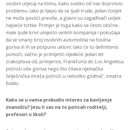
osobni utjecaj na klimu, kako svatko od nas doprinosi
problemu. Iako je lijepo da se ljudi trude, jedan čovjek
ne može postići previše, a glavni su zagađivači uvijek
najveće tvrtke. Primjer je toga kako se često obične,
male ljude krivi umjesto velikih kompanija i pokušaja
da se smanji broj osobnih automobila na fosilna
goriva ili ih se potpuno ukloni. Iako će to definitivno
pomoći, važno je primijetiti sljedeće: jedan let
zrakoplova od, primjerice, Frankfurta do Los Angelesa
potroši više goriva nego što čitava njemačka
želježnička mreža potroši u nekoliko godina”, smatra
Baldo.
Kako se u vama probudio interes za bavljenje
znanošću? Jesu li vas na to poticali roditelji,
profesori u školi?