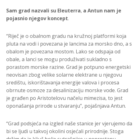
Sam grad nazvali su Eleuterra
,
a Antun
nam je
pojasnio njegov koncept
.
“Riječ je o obalnom gradu na kružnoj platformi koja
pluta na vodi i povezana je lancima za morsko dno, a s
obalom je povezana mostom. Lako se odspaja od
obale, a lanci se mogu produživati sukladno s
porastom morske razine. Grad je potpuno energetski
neovisan zbog velike solarne elektrane u njegovu
središtu, iskorištavanja energije valova i procesa
obrnute osmoze za desalinizaciju morske vode. Grad
je građen po Aristotelovu načelu mimezisa, to jest
oponašanja prirode u stvaranju”, pojašnjava Antun.
“Grad podsjeća na izgled naše stanice jer vjerujemo da
bi se ljudi u takvoj okolini osjećali prirodnije. Stoga
držim da je ključ bolje sutrašnjice u neprestanu