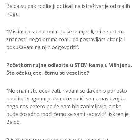
Balda su pak roditelji poticali na istraživanje od malih
nogu.
“Mislim da su me oni najviše usmjerili, ali ne prema
znanosti, nego prema tomu da postavljam pitanja i
pokušavam na njih odgovoriti”.
Početkom rujna
odlazite
u STEM
kamp u Višnjanu.
Što očekujete, čemu se veselite?
“Ne znam što očekivati, nadam se da ćemo ponešto
naučiti. Drago mi je da nećemo ići samo nas dvojica
nego nas petero pa će nam biti zanimljivije, a ako
bude dosadno moći ćemo se sami zabaviti”, iskren je
Baldo.
“Očekujem promatranje zvijezda i planeta u