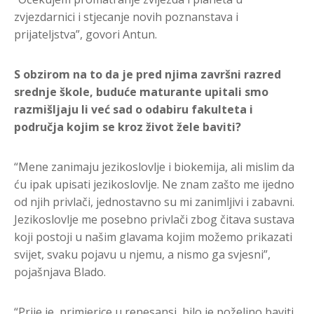
zvjezdarnici i stjecanje novih poznanstava i
prijateljstva”, govori Antun.
S obzirom na to da je pred njima završni razred
srednje škole, buduće maturante upitali smo
razmišljaju li već sad o odabiru fakulteta i
područja kojim se kroz život žele baviti?
“Mene zanimaju jezikoslovlje i biokemija, ali mislim da
ću ipak upisati jezikoslovlje. Ne znam zašto me ijedno
od njih privlači, jednostavno su mi zanimljivi i zabavni.
Jezikoslovlje me posebno privlači zbog čitava sustava
koji postoji u našim glavama kojim možemo prikazati
svijet, svaku pojavu u njemu, a nismo ga svjesni”,
pojašnjava Blado.
“Prije je, primjerice u renesansi, bilo je poželjno baviti