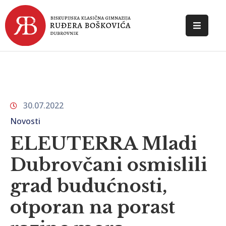
POČETNA
O
ŠKOLI
30.07.2022
DOKUMENTI
Novosti
NOVOSTI
ELEUTERRA Mladi
KONTAKT
Dubrovčani osmislili
grad budućnosti,
otporan na porast