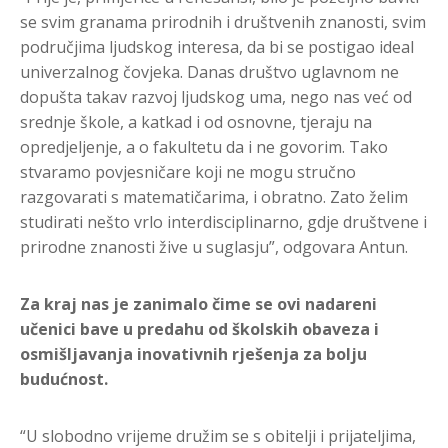
se svim granama prirodnih i društvenih znanosti, svim
područjima ljudskog interesa, da bi se postigao ideal
univerzalnog čovjeka. Danas društvo uglavnom ne
dopušta takav razvoj ljudskog uma, nego nas već od
srednje škole, a katkad i od osnovne, tjeraju na
opredjeljenje, a o fakultetu da i ne govorim. Tako
stvaramo povjesničare koji ne mogu stručno
razgovarati s matematičarima, i obratno. Zato želim
studirati nešto vrlo interdisciplinarno, gdje društvene i
prirodne znanosti žive u suglasju”, odgovara Antun.
Za kraj nas je zanimalo čime se ovi nadareni
učenici bave u predahu od školskih obaveza i
osmišljavanja inovativnih rješenja za bolju
budućnost.
“U slobodno vrijeme družim se s obitelji i prijateljima,