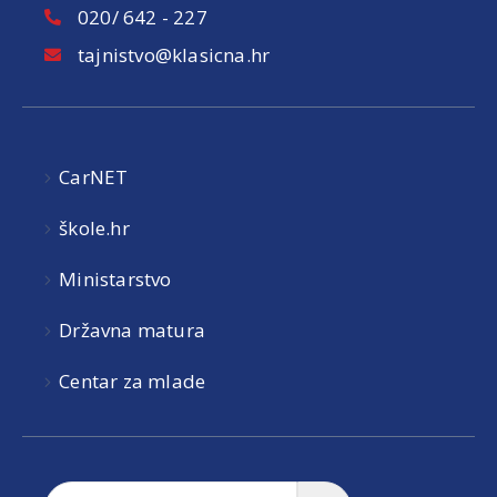
020/ 642 - 227
tajnistvo@klasicna.hr
CarNET
škole.hr
Ministarstvo
Državna matura
Centar za mlade