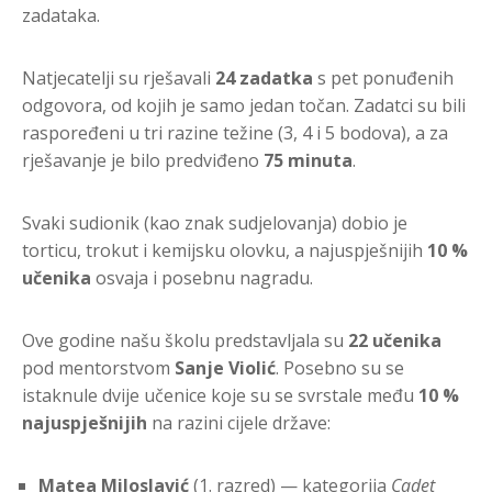
zadataka.
Natjecatelji su rješavali
24 zadatka
s pet ponuđenih
odgovora, od kojih je samo jedan točan. Zadatci su bili
raspoređeni u tri razine težine (3, 4 i 5 bodova), a za
rješavanje je bilo predviđeno
75 minuta
.
Svaki sudionik (kao znak sudjelovanja) dobio je
torticu, trokut i kemijsku olovku, a najuspješnijih
10 %
učenika
osvaja i posebnu nagradu.
Ove godine našu školu predstavljala su
22 učenika
pod mentorstvom
Sanje Violić
. Posebno su se
istaknule dvije učenice koje su se svrstale među
10 %
najuspješnijih
na razini cijele države:
Matea Miloslavić
(1. razred) — kategorija
Cadet