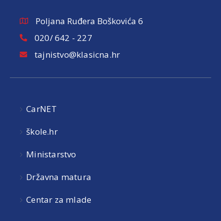
Poljana Ruđera Boškovića 6
020/ 642 - 227
tajnistvo@klasicna.hr
CarNET
škole.hr
Ministarstvo
Državna matura
Centar za mlade