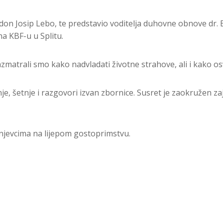
 don Josip Lebo, te predstavio voditelja duhovne obnove dr.
na KBF-u u Splitu.
azmatrali smo kako nadvladati životne strahove, ali i kako os
, šetnje i razgovori izvan zbornice. Susret je zaokružen za
anjevcima na lijepom gostoprimstvu.