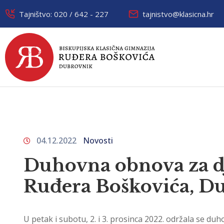
Tajništvo: 020 / 642 - 227
tajnistvo@klasicna.hr
04.12.2022
Novosti
Duhovna obnova za dj
Ruđera Boškovića, D
U petak i subotu, 2. i 3. prosinca 2022. održala se 