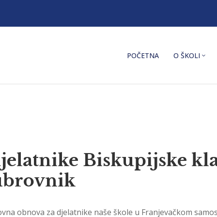
POČETNA
O ŠKOLI
elatnike Biskupijske kl
ubrovnik
duhovna obnova za djelatnike naše škole u Franjevačkom samo