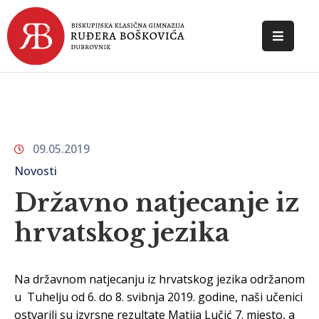
POČETNA
O
ŠKOLI
09.05.2019
DOKUMENTI
Novosti
NOVOSTI
Državno natjecanje iz
KONTAKT
hrvatskog jezika
Na državnom natjecanju iz hrvatskog jezika održanom
u Tuhelju od 6. do 8. svibnja 2019. godine, naši učenici
ostvarili su izvrsne rezultate Matija Lučić 7. mjesto, a