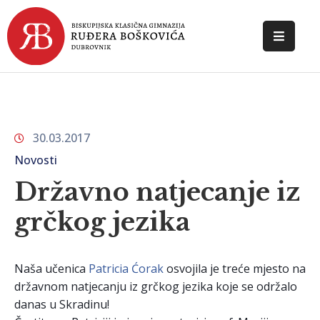
POČETNA
O
ŠKOLI
30.03.2017
DOKUMENTI
Novosti
NOVOSTI
Državno natjecanje iz
grčkog jezika
KONTAKT
Naša učenica
Patricia Ćorak
osvojila je treće mjesto na
državnom natjecanju iz grčkog jezika koje se održalo
danas u Skradinu!