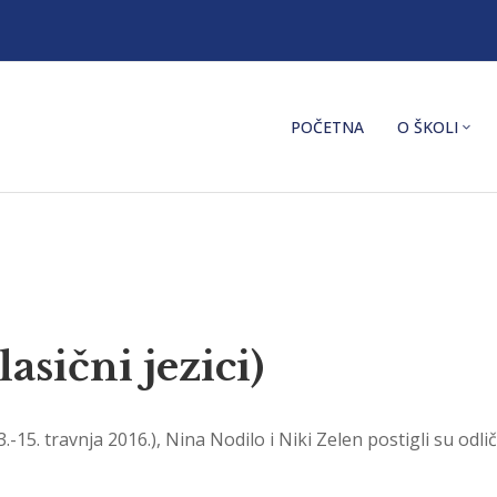
POČETNA
O ŠKOLI
asični jezici)
.-15. travnja 2016.), Nina Nodilo i Niki Zelen postigli su odli