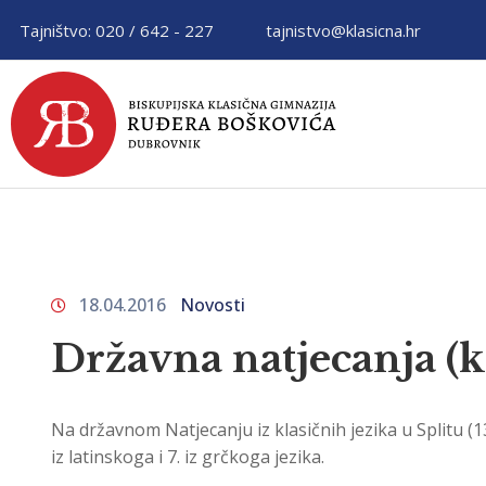
Tajništvo: 020 / 642 - 227
tajnistvo@klasicna.hr
18.04.2016
Novosti
Državna natjecanja (kl
Na državnom Natjecanju iz klasičnih jezika u Splitu (13
iz latinskoga i 7. iz grčkoga jezika.