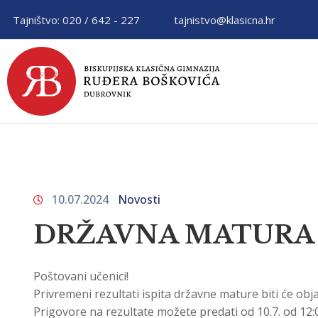
Tajništvo: 020 / 642 - 227
tajnistvo@klasicna.hr
10.07.2024
Novosti
DRŽAVNA MATURA – 
Poštovani učenici!
Privremeni rezultati ispita državne mature biti će objav
Prigovore na rezultate možete predati od 10.7. od 12:00