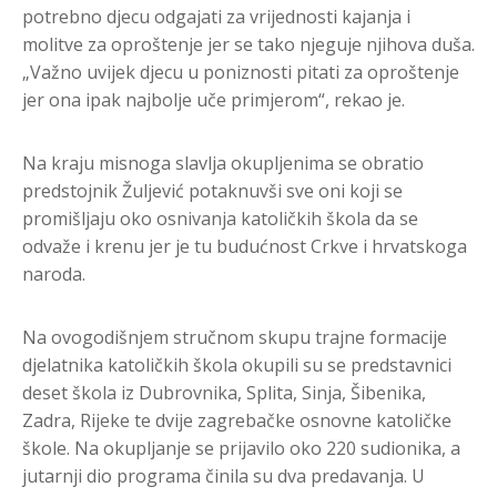
potrebno djecu odgajati za vrijednosti kajanja i
molitve za oproštenje jer se tako njeguje njihova duša.
„Važno uvijek djecu u poniznosti pitati za oproštenje
jer ona ipak najbolje uče primjerom“, rekao je.
Na kraju misnoga slavlja okupljenima se obratio
predstojnik Žuljević potaknuvši sve oni koji se
promišljaju oko osnivanja katoličkih škola da se
odvaže i krenu jer je tu budućnost Crkve i hrvatskoga
naroda.
Na ovogodišnjem stručnom skupu trajne formacije
djelatnika katoličkih škola okupili su se predstavnici
deset škola iz Dubrovnika, Splita, Sinja, Šibenika,
Zadra, Rijeke te dvije zagrebačke osnovne katoličke
škole. Na okupljanje se prijavilo oko 220 sudionika, a
jutarnji dio programa činila su dva predavanja. U