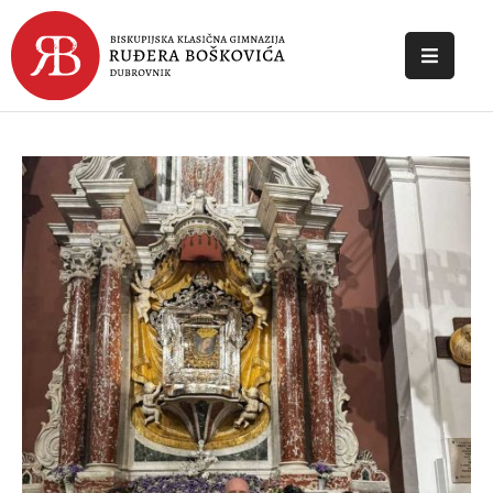
POČETNA
O
ŠKOLI
DOKUMENTI
NOVOSTI
KONTAKT