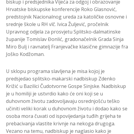
biskup i predsjednika Vijeća za odgoj i obrazovanje
Hrvatske biskupske konferencije Roko Glasnović,
predstojnik Nacionalnog ureda za katoličke osnovne i
srednje škole u RH vlč. Ivica Žuljević, pročelnik
Upravnog odjela za prosvjetu Splitsko-dalmatinske
županije Tomislav Đonlić, gradonačelnik Grada Sinja
Miro Bulj i ravnatelj Franjevačke klasične gimnazije fra
Joško Kodžoman.
U sklopu programa slavljena je misa kojoj je
predsjedao splitsko-makarski nadbiskup Zdenko
Križić u Bazilici Čudotvorne Gospe Sinjske. Nadbiskup
je u homiliji je ustvrdio kako će oni koji se u
duhovnom životu zadovoljavaju osrednjošću teško
učiniti veliki korak u duhovnom životu i dodao kako se
osoba mora čuvati od ispovijedanja tuđih grijeha te
prebacivanja vlastite krivnje na nekoga drugoga.
Vezano na temu, nadbiskup je naglasio kako je