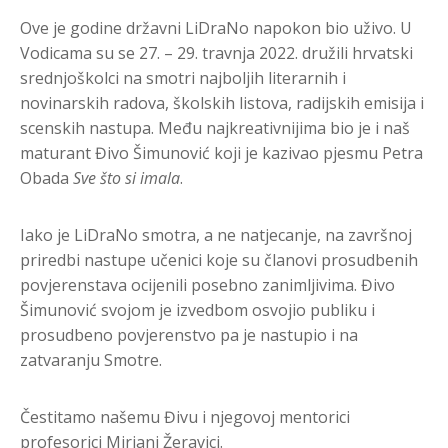
Ove je godine državni LiDraNo napokon bio uživo. U
Vodicama su se 27. – 29. travnja 2022. družili hrvatski
srednjoškolci na smotri najboljih literarnih i
novinarskih radova, školskih listova, radijskih emisija i
scenskih nastupa. Među najkreativnijima bio je i naš
maturant Đivo Šimunović koji je kazivao pjesmu Petra
Obada
Sve što si imala
.
Iako je LiDraNo smotra, a ne natjecanje, na završnoj
priredbi nastupe učenici koje su članovi prosudbenih
povjerenstava ocijenili posebno zanimljivima. Đivo
Šimunović svojom je izvedbom osvojio publiku i
prosudbeno povjerenstvo pa je nastupio i na
zatvaranju Smotre.
Čestitamo našemu Đivu i njegovoj mentorici
profesorici Mirjani Žeravici.