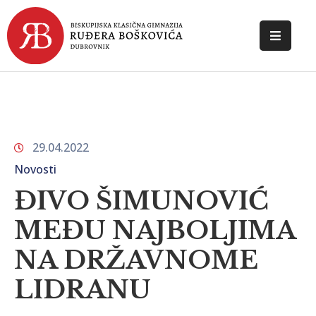
POČETNA
O
ŠKOLI
29.04.2022
DOKUMENTI
Novosti
NOVOSTI
ĐIVO ŠIMUNOVIĆ
KONTAKT
MEĐU NAJBOLJIMA
NA DRŽAVNOME
LIDRANU