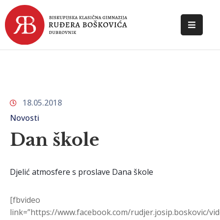
POČETNA
O
ŠKOLI
18.05.2018
DOKUMENTI
Novosti
NOVOSTI
Dan škole
KONTAKT
Djelić atmosfere s proslave Dana škole
[fbvideo
link=”https://www.facebook.com/rudjer.josip.boskovic/v