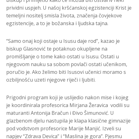
prividni uspjeh. U našoj kršćanskoj egzistenciji Krist je
temeljni nositelj smisla života, značenja čovjekove
egzistencije, a to je božanska i ljudska tajna.
“Samo onaj koji ostaje u Isusu daje rod”, kazao je
biskup Glasnović te potaknuo okupljene na
promišljanje o tome kako ostati u Isusu. Ostati u
njegovom nauku sa sobom povlači ostati učenikom,
poručio je. Ako želimo biti Isusovi učenici moramo s
ozbiljnošću uzeti njegove riječi i ljubiti.
Prigodni program koji je uslijedio nakon mise i kojeg
je koordinirala profesorica Mirjana Žeravica vodili su
maturanti Antonija Bračun i Đivo Šimunović. U
glazbenom djelu nastupila je klapa klasične gimnazije
pod vodstvom profesorice Marije Manjić. Izveli su
napjev “Zdrava Devica” i “Maslina je gora”. Pjesmu