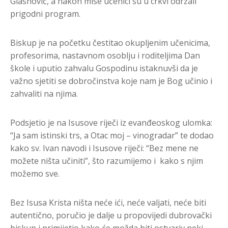
Glasnović, a nakon mise učenici su u crkvi održali
prigodni program.
Biskup je na početku čestitao okupljenim učenicima,
profesorima, nastavnom osoblju i roditeljima Dan
škole i uputio zahvalu Gospodinu istaknuvši da je
važno sjetiti se dobročinstva koje nam je Bog učinio i
zahvaliti na njima.
Podsjetio je na Isusove riječi iz evanđeoskog ulomka:
“Ja sam istinski trs, a Otac moj – vinogradar” te dodao
kako sv. Ivan navodi i Isusove riječi: “Bez mene ne
možete ništa učiniti”, što razumijemo i kako s njim
možemo sve.
Bez Isusa Krista ništa neće ići, neće valjati, neće biti
autentično, poručio je dalje u propovijedi dubrovački
biskup i primijetio kako će možda biti ostvariv neki