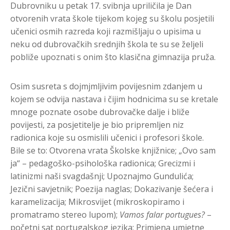
Dubrovniku u petak 17. svibnja upriličila je Dan
otvorenih vrata škole tijekom kojeg su školu posjetili
učenici osmih razreda koji razmišljaju o upisima u
neku od dubrovačkih srednjih škola te su se željeli
pobliže upoznati s onim što klasična gimnazija pruža.
Osim susreta s dojmjmljivim povijesnim zdanjem u
kojem se odvija nastava i čijim hodnicima su se kretale
mnoge poznate osobe dubrovačke dalje i bliže
povijesti, za posjetitelje je bio pripremljen niz
radionica koje su osmislili učenici i profesori škole.
Bile se to: Otvorena vrata Školske knjižnice; „Ovo sam
ja“ – pedagoško-psihološka radionica; Grecizmi i
latinizmi naši svagdašnji; Upoznajmo Gundulića;
Jezični savjetnik; Poezija naglas; Dokazivanje šećera i
karamelizacija; Mikrosvijet (mikroskopiramo i
promatramo stereo lupom);
Vamos falar portugues?
–
početni sat portugalskog jezika; Primjena umjetne