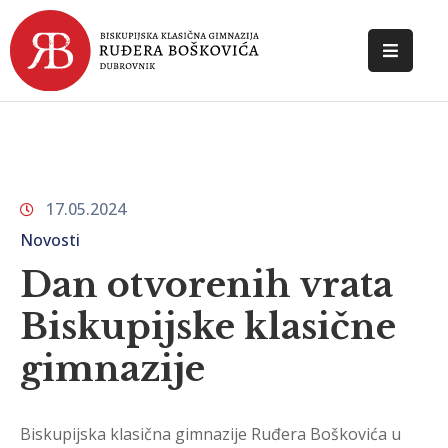
POČETNA
O
ŠKOLI
17.05.2024
DOKUMENTI
Novosti
NOVOSTI
Dan otvorenih vrata
KONTAKT
Biskupijske klasične
gimnazije
Biskupijska klasična gimnazije Ruđera Boškovića u