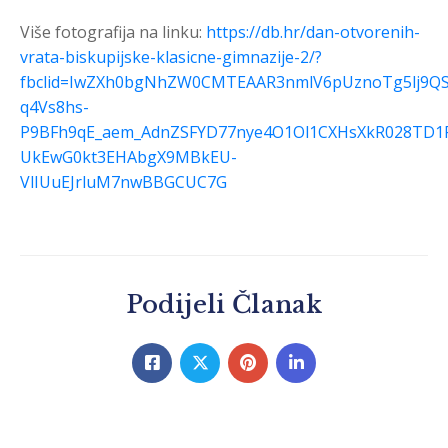
Više fotografija na linku:
https://db.hr/dan-otvorenih-
vrata-biskupijske-klasicne-gimnazije-2/?
fbclid=IwZXh0bgNhZW0CMTEAAR3nmlV6pUznoTg5lj9Q
q4Vs8hs-
P9BFh9qE_aem_AdnZSFYD77nye4O1Ol1CXHsXkR028TD1F
UkEwG0kt3EHAbgX9MBkEU-
VlIUuEJrluM7nwBBGCUC7G
Podijeli Članak