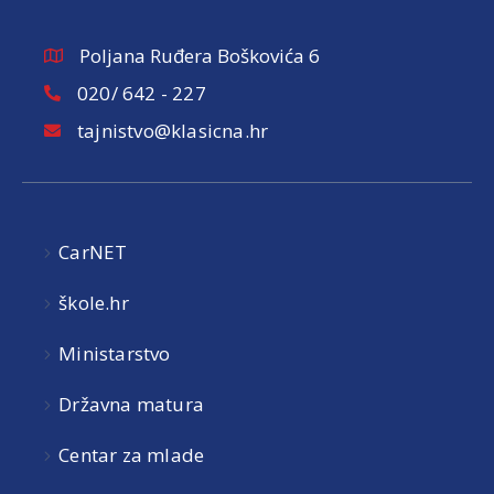
Poljana Ruđera Boškovića 6
020/ 642 - 227
tajnistvo@klasicna.hr
CarNET
škole.hr
Ministarstvo
Državna matura
Centar za mlade