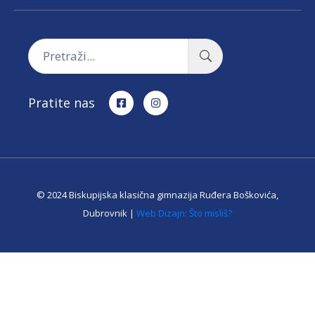
Pratite nas
© 2024 Biskupijska klasična gimnazija Ruđera Boškovića,
Dubrovnik |
Web Dizajn: Što misliš?