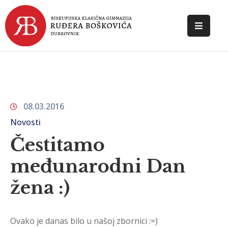
POČETNA
O
ŠKOLI
08.03.2016
DOKUMENTI
Novosti
NOVOSTI
Čestitamo
KONTAKT
međunarodni Dan
žena :)
Ovako je danas bilo u našoj zbornici :=)