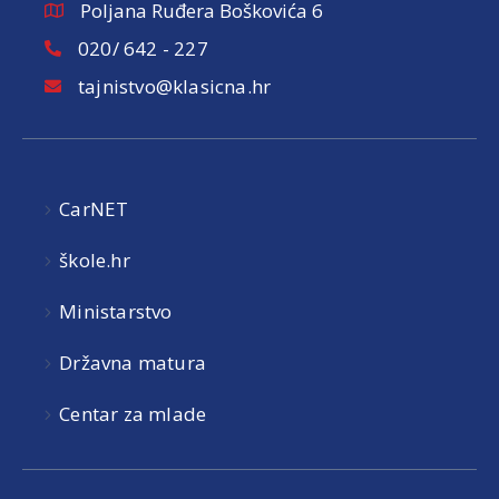
Poljana Ruđera Boškovića 6
020/ 642 - 227
tajnistvo@klasicna.hr
CarNET
škole.hr
Ministarstvo
Državna matura
Centar za mlade