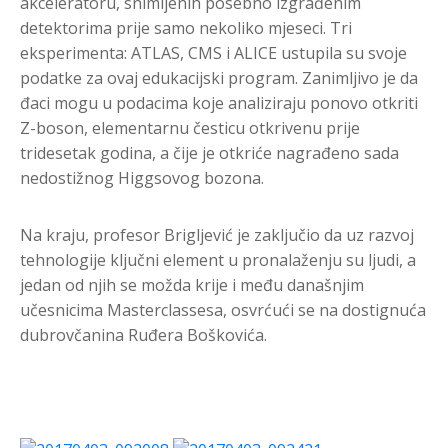
akceleratoru, snimljenih posebno izgrađenim
detektorima prije samo nekoliko mjeseci. Tri
eksperimenta: ATLAS, CMS i ALICE ustupila su svoje
podatke za ovaj edukacijski program. Zanimljivo je da
đaci mogu u podacima koje analiziraju ponovo otkriti
Z-boson, elementarnu česticu otkrivenu prije
tridesetak godina, a čije je otkriće nagrađeno sada
nedostižnog Higgsovog bozona.
Na kraju, profesor Brigljević je zaključio da uz razvoj
tehnologije ključni element u pronalaženju su ljudi, a
jedan od njih se možda krije i među današnjim
učesnicima Masterclassesa, osvrćući se na dostignuća
dubrovčanina Ruđera Boškovića.