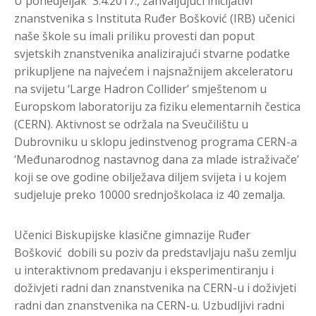
U ponedjeljak 3.4.2017., zahvaljujući inicijativi
znanstvenika s Instituta Ruđer Bošković (IRB) učenici
naše škole su imali priliku provesti dan poput
svjetskih znanstvenika analizirajući stvarne podatke
prikupljene na najvećem i najsnažnijem akceleratoru
na svijetu ‘Large Hadron Collider’ smještenom u
Europskom laboratoriju za fiziku elementarnih čestica
(CERN). Aktivnost se održala na Sveučilištu u
Dubrovniku u sklopu jedinstvenog programa CERN-a
‘Međunarodnog nastavnog dana za mlade istraživače’
koji se ove godine obilježava diljem svijeta i u kojem
sudjeluje preko 10000 srednjoškolaca iz 40 zemalja.
Učenici Biskupijske klasične gimnazije Ruđer
Bošković dobili su poziv da predstavljaju našu zemlju
u interaktivnom predavanju i eksperimentiranju i
doživjeti radni dan znanstvenika na CERN-u i doživjeti
radni dan znanstvenika na CERN-u. Uzbudljivi radni