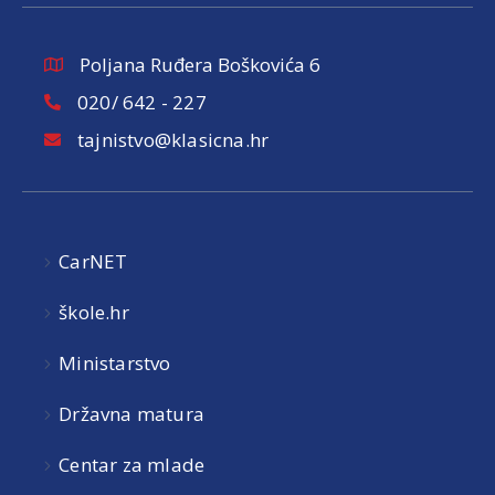
Poljana Ruđera Boškovića 6
020/ 642 - 227
tajnistvo@klasicna.hr
CarNET
škole.hr
Ministarstvo
Državna matura
Centar za mlade