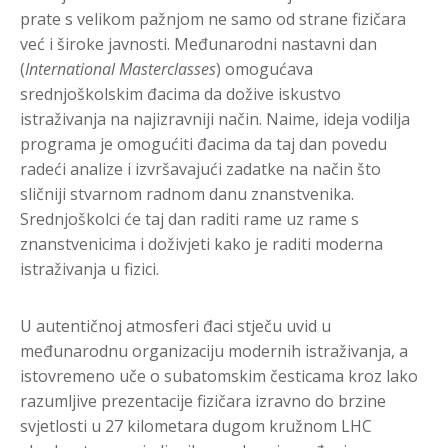
prate s velikom pažnjom ne samo od strane fizičara
već i široke javnosti. Međunarodni nastavni dan
(
International Masterclasses
) omogućava
srednjoškolskim đacima da dožive iskustvo
istraživanja na najizravniji način. Naime, ideja vodilja
programa je omogućiti đacima da taj dan povedu
radeći analize i izvršavajući zadatke na način što
sličniji stvarnom radnom danu znanstvenika.
Srednjoškolci će taj dan raditi rame uz rame s
znanstvenicima i doživjeti kako je raditi moderna
istraživanja u fizici.
U autentičnoj atmosferi đaci stječu uvid u
međunarodnu organizaciju modernih istraživanja, a
istovremeno uče o subatomskim česticama kroz lako
razumljive prezentacije fizičara izravno do brzine
svjetlosti u 27 kilometara dugom kružnom LHC