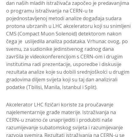
dan naših mladih istraživača započeo je predavanjima
o programu istraživanja na CERN-u te
pojednostavljenoj metodi analize događaja sudara
protona ubrzanih u LHC akceleratoru koji su snimljeni
CMS (Compact Muon Solenoid) detektorom nakon
čega je uslijedila analiza podataka. Vrhunac ovog, po
svemu, za sudionike jedinstvenog radnog dana
završila je videokonferencijom s CERN-om i drugim
institutima radi prezentacije, usporedbe i diskusije
rezultata analize koje su dobili srednjoškolci u drugim
gradovima diljem svijeta koji su taj dan analizirali
podatke (Tbilisi, Manila, Istanbul i Split).
Akcelerator LHC fizičari koriste za proučavanje
najelementarnije građe materije. Istraživanja na
CERN-u znatno će unaprijediti i produbiti naše
razumijevanje subatomskog svijeta i razumijevanje
razvoja svemira. Rezultati istraživanja na CERN-u se