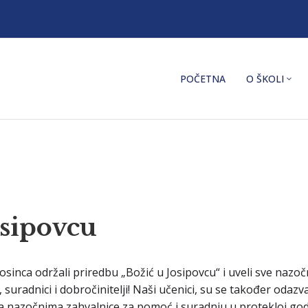
POČETNA
O ŠKOLI
osipovcu
prosinca održali priredbu „Božić u Josipovcu“ i uveli sve naz
i, suradnici i dobročinitelji! Naši učenici, su se također odazva
ma nazočnima zahvalnice za pomoć i suradnju u protekloj godi