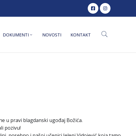
DOKUMENTI
NOVOSTI
KONTAKT
očne u pravi blagdanski ugođaj Božića.
li pozivu!
ni, posebno i našoj učenici Jeleni Vidojević ko
ja tamo