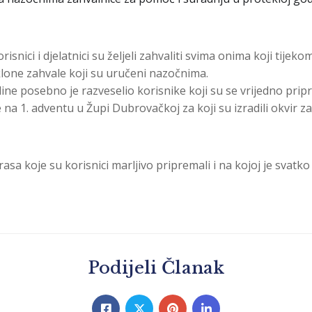
nici i djelatnici su željeli zahvaliti svima onima koji tijeko
poklone zahvale koji su uručeni nazočnima.
ine posebno je razveselio korisnike koji su se vrijedno pri
a 1. adventu u Župi Dubrovačkoj za koji su izradili okvir za 
asa koje su korisnici marljivo pripremali i na kojoj je sva
Podijeli Članak