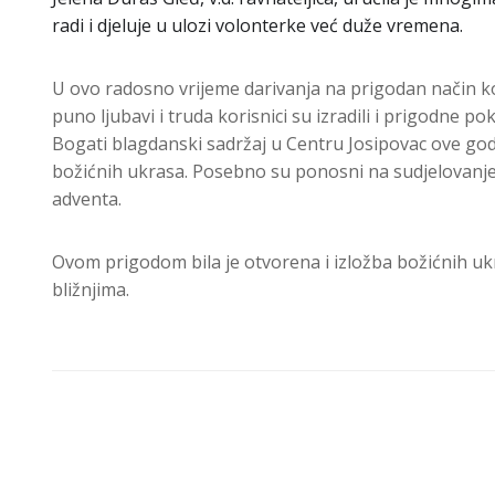
radi i djeluje u ulozi volonterke već duže vremena.
U ovo radosno vrijeme darivanja na prigodan način koris
puno ljubavi i truda korisnici su izradili i prigodne 
Bogati blagdanski sadržaj u Centru Josipovac ove god
božićnih ukrasa. Posebno su ponosni na sudjelovanje n
adventa.
Ovom prigodom bila je otvorena i izložba božićnih ukr
bližnjima.