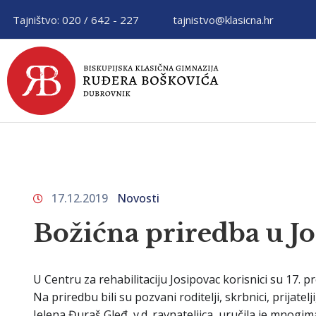
Tajništvo: 020 / 642 - 227
tajnistvo@klasicna.hr
17.12.2019
Novosti
Božićna priredba u J
U Centru za rehabilitaciju Josipovac korisnici su 17. 
Na priredbu bili su pozvani roditelji, skrbnici, prijatelj
Jelena Đuraš Gleđ, v.d. ravnateljica, uručila je mnogi