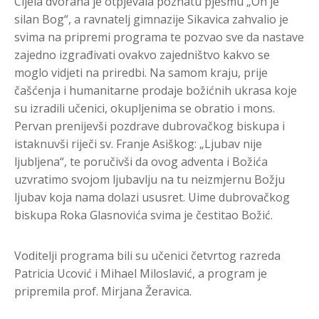
Cijela dvorana je otpjevala poznatu pjesmu „On je
silan Bog“, a ravnatelj gimnazije Sikavica zahvalio je
svima na pripremi programa te pozvao sve da nastave
zajedno izgrađivati ovakvo zajedništvo kakvo se
moglo vidjeti na priredbi. Na samom kraju, prije
čašćenja i humanitarne prodaje božićnih ukrasa koje
su izradili učenici, okupljenima se obratio i mons.
Pervan prenijevši pozdrave dubrovačkog biskupa i
istaknuvši riječi sv. Franje Asiškog: „Ljubav nije
ljubljena“, te poručivši da ovog adventa i Božića
uzvratimo svojom ljubavlju na tu neizmjernu Božju
ljubav koja nama dolazi ususret. Uime dubrovačkog
biskupa Roka Glasnovića svima je čestitao Božić.
Voditelji programa bili su učenici četvrtog razreda
Patricia Ucović i Mihael Miloslavić, a program je
pripremila prof. Mirjana Žeravica.