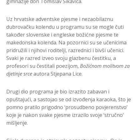
gimnazije don Tomislav Sikavica.
Uz hrvatske adventske pjesme i nezaobilaznu
dubrovačku kolendu u programu su se mogle čuti
također slovenske i engleske božićne pjesme te
makedonska kolenda. Na pozornici su se učenicima
pridružili i njihovi roditelji, razrednici i bivši učenici.
Svaki je razred izveo svoju glazbenu čestitku, a
profesori su čestitali poezijom,
Božićnom molitvom za
djetinje srce
autora Stjepana Lice.
Drugi dio programa je bio izrazito zabavan i
opuštajući, a sastojao se od izvođenja karaoka, što je
pomno pratilo prigodno ‘prosudbeno povjerenstvo’
koje je nakon svake pjesme izrazilo svoje ‘stručno’
mišljenje.