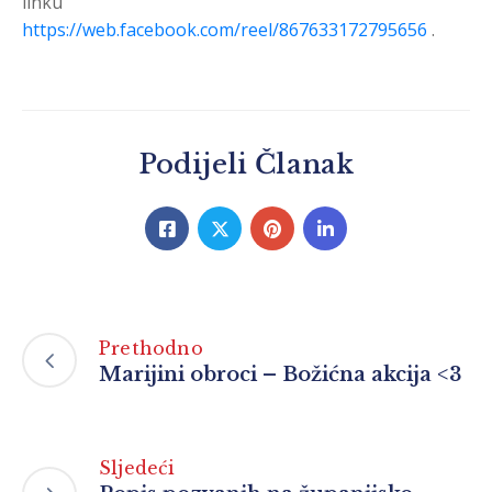
linku
https://web.facebook.com/reel/867633172795656
.
Podijeli Članak
Prethodno
Marijini obroci – Božićna akcija <3
Sljedeći