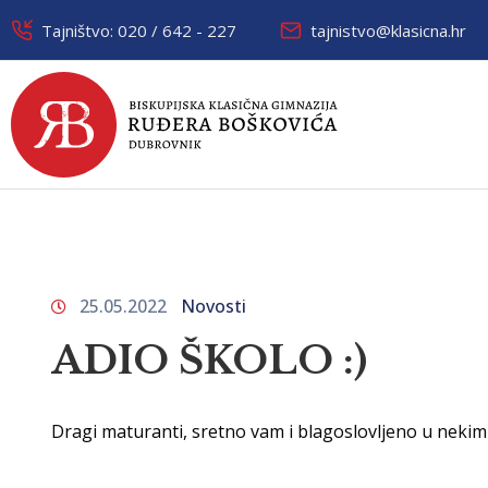
Tajništvo: 020 / 642 - 227
tajnistvo@klasicna.hr
25.05.2022
Novosti
ADIO ŠKOLO :)
Dragi maturanti, sretno vam i blagoslovljeno u neki