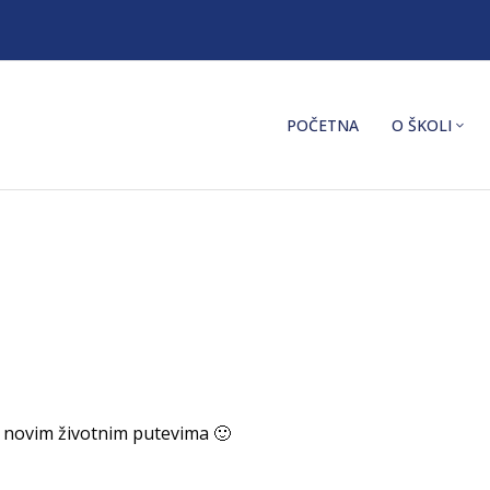
POČETNA
O ŠKOLI
m novim životnim putevima 🙂