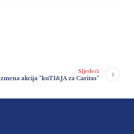
Sljedeći
izmena akcija ”kuTI&JA za Caritas”